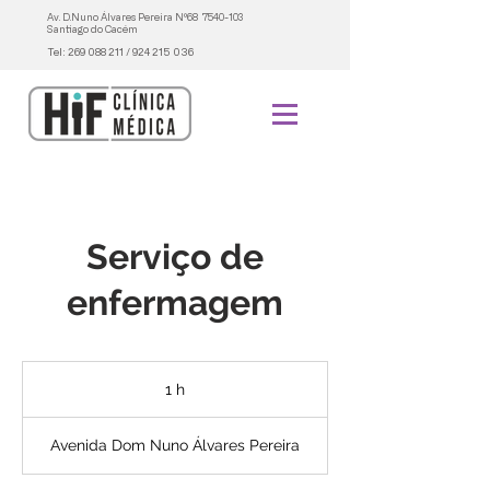
Av. D.Nuno Álvares Pereira Nº68
7540-103
Santiago do Cacém
Tel:
269 088 211
/
924 215 036
Serviço de
enfermagem
1 h
1
Avenida Dom Nuno Álvares Pereira