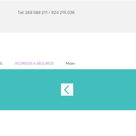
Tel: 269 088 211 / 924 215 036
AS
ACORDOS e SEGUROS
More