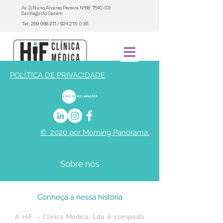
Av. D.Nuno Álvares Pereira Nº68
7540-103
Santiago do Cacém
Tel:
269 088 211
/
924 215 036
POLÍTICA DE PRIVACIDADE
© 2020 por Morning Panorama.
Sobre nós
Conheça a nossa história
A HiF – Clínica Médica, Lda é composta