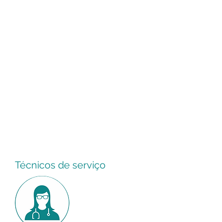
Coaching Educacional é uma
modalidade de Coaching com cariz
de desenvolvimento dos professores
e demais profissionais da educação,
bem como o melhoramento
socioemocional das crianças e
adolescentes em idade escolar.
Por ser um método que congrega
diversas técnicas e ferramentas de
melhoramento humano, é uma
ciência completa e os seus
benefícios, ainda que de modos
diferentes, também podem ser
aplicados visando à evolução de
ambos.
Técnicos de serviço