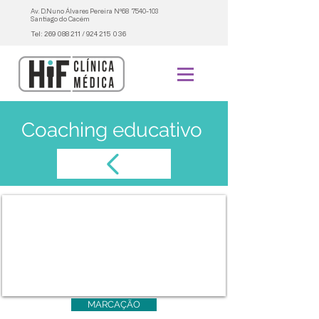
Av. D.Nuno Álvares Pereira Nº68
7540-103
Santiago do Cacém
Tel:
269 088 211
/
924 215 036
Coaching educativo
MARCAÇÃO