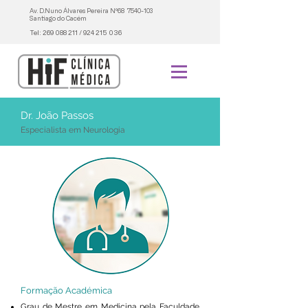
Av. D.Nuno Álvares Pereira Nº68
7540-103
Santiago do Cacém
Tel:
269 088 211
/
924 215 036
Dr. João Passos
Especialista em Neurologia
Formação Académica
Grau de Mestre em Medicina pela Faculdade