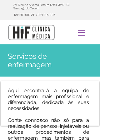
Av. D.Nuno Álvares Pereira Nº68
7540-103
Santiago do Cacém
Tel:
269 088 211
/
924 215 036
Serviços de
enfermagem
Aqui encontrará a equipa de
enfermagem mais profissional e
diferenciada, dedicada às suas
necessidades.
Conte connosco não só para a
realização de pensos, injetáveis ou
outros procedimentos de
enfermagem mas também para