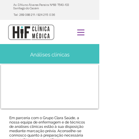
Av. D.Nuno Álvares Pereira Nº68
7540-103
Santiago do Cacém
Tel:
269 088 211
/
924 215 036
Análises clínicas
Em parceria com o Grupo Clara Saúde, a
nossa equipa de enfermagem e de técnicos
de análises clínicas estão à sua disposição
mediante marcação prévia. Aconselhe-se
connosco quanto à preparação necessária