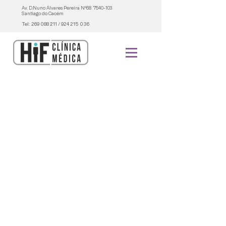
Av. D.Nuno Álvares Pereira Nº68
7540-103
Santiago do Cacém
Tel:
269 088 211
/
924 215 036